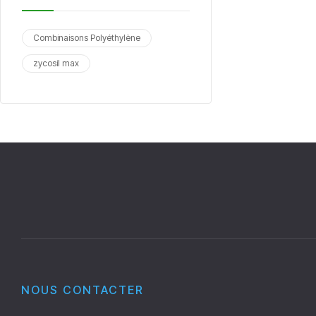
Combinaisons Polyéthylène
zycosil max
NOUS CONTACTER