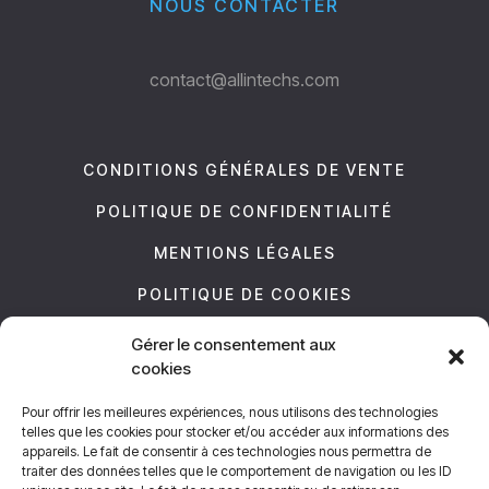
NOUS CONTACTER
contact@allintechs.com
CONDITIONS GÉNÉRALES DE VENTE
POLITIQUE DE CONFIDENTIALITÉ
MENTIONS LÉGALES
POLITIQUE DE COOKIES
Gérer le consentement aux
NOUS SUIVRE
cookies
Pour offrir les meilleures expériences, nous utilisons des technologies
telles que les cookies pour stocker et/ou accéder aux informations des
appareils. Le fait de consentir à ces technologies nous permettra de
traiter des données telles que le comportement de navigation ou les ID