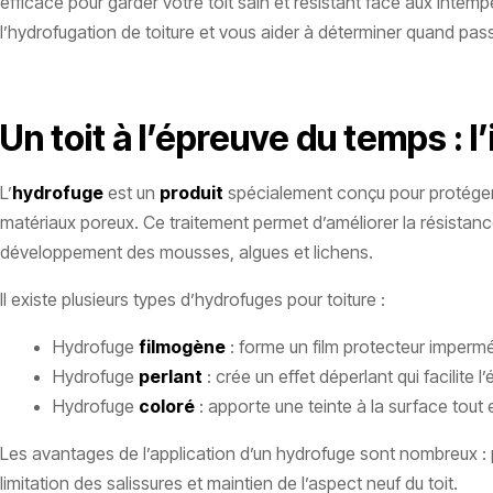
efficace pour garder votre toit sain et résistant face aux intemp
l’hydrofugation de toiture et vous aider à déterminer quand pass
Un toit à l’épreuve du temps : 
L’
hydrofuge
est un
produit
spécialement conçu pour protéger et
matériaux poreux. Ce traitement permet d’améliorer la résistance
développement des mousses, algues et lichens.
Il existe plusieurs types d’hydrofuges pour toiture :
Hydrofuge
filmogène
: forme un film protecteur impermé
Hydrofuge
perlant
: crée un effet déperlant qui facilite 
Hydrofuge
coloré
: apporte une teinte à la surface tout
Les avantages de l’application d’un hydrofuge sont nombreux : pr
limitation des salissures et maintien de l’aspect neuf du toit.