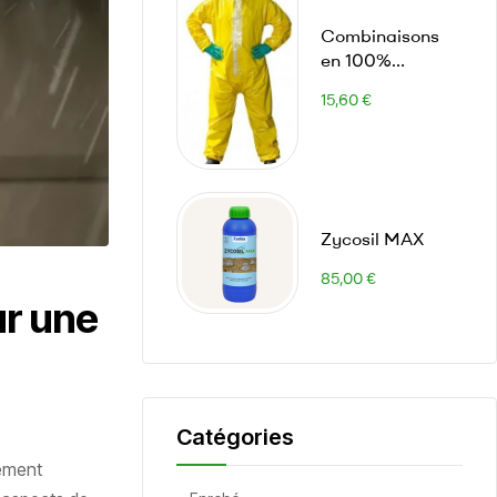
Combinaisons
en 100%
Polyéthylène et
15,60
€
étanche
Zycosil MAX
85,00
€
ur une
Catégories
tement